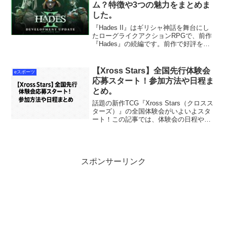
ム？特徴や3つの魅力をまとめま
した。
『Hades II』はギリシャ神話を舞台にし
たローグライクアクションRPGで、前作
『Hades』の続編です。前作で好評を博
したアクション性やストーリー性をさら
に進化させ、新たなキャラクター、武
器、能力を追加。ランダム性の中でプレ
【Xross Stars】全国先行体験会
eスポーツ
イヤーの選択が活かされる高いリプレイ
応募スタート！参加方法や日程ま
性が最大の魅力です。
とめ。
話題の新作TCG『Xross Stars（クロスス
ターズ）』の全国体験会がいよいよスタ
ート！この記事では、体験会の日程や会
場、参加方法、特典などの最新情報をわ
かりやすくまとめています。抽選制なの
で、気になる方は早めにエントリーを！
スポンサーリンク