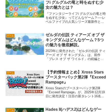
フi グルグルの竜と時をぬすむ少
女の魅力とは？
『ファンタジーライフi グルグルの竜と時
をぬすむ少女』ってどんなゲーム？──レ
ベルファイブの人気シリーズ最新作とし
て登場した本作は、「戦う」も「作る」
も「癒される」も全部入りの“欲張り
RPG”。ドラゴンと少女が導く時空を超え
ゼルダの伝説 ティアーズ オブ ザ
ゲーム
たストーリー、14の多彩なライフ（職
キングダムはどんなゲーム？5つ
業）、そしてソロでもマルチでも楽しめ
の魅力を徹底解説。
るプレイスタイル。この記事では、その
魅力をたっぷりご紹介します！
2023年に発売された「ゼルダの伝説 ティ
アーズ オブ ザ キングダム」は、前作
「ブレス オブ ザ ワイルド」の続編とし
て広大な大地、空、地底の冒険を楽しめ
るアクションアドベンチャーゲームで
す。リンクの新たな能力「ウルトラハン
【予約情報まとめ】Xross Stars
ゲーム
ド」と「スクラビルド」により、自由度
ブースターパック第2弾『Exceed
の高いクラフト要素や多様な謎解きが可
Rampage』
能に。ストーリーも発展し、仲間との絆
や長く遊べる要素が満載です。
Xross Starsのブースターパック第2弾
『Exceed Rampage』が、2025年12月19
日に発売決定！注目の新タレント16名が
登場し、限定スリーブ特典も見逃せませ
ん。予約情報をまとめてありますので購
入したい方はチェック！
Hades II(ハデス2)はどんなゲー
ゲーム