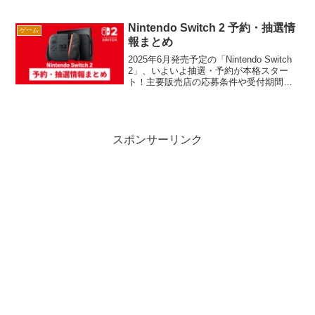
カピバラとなり、広大な荒野を探索し、
仲間動物たちと協力しながら多彩なクエ
ストに挑戦します。高い自由度を誇るス
Nintendo Switch 2 予約・抽選情
ゲーム
キルビルド、装備やペットの育成、リプ
報まとめ
レイ性の高いローグライク要素が魅力。
さらに、初心者でも遊びやすいシンプル
2025年6月発売予定の「Nintendo Switch
操作や無課金でも十分楽しめる設計もポ
2」、いよいよ抽選・予約が本格スター
イントです。
ト！主要販売店の応募条件や受付期間を
一覧でまとめました。「条件が厳し
い…」という方も、今から間に合う店舗
があるかも？狙い目の抽選に参加して、
新型Switchをいち早くゲットしよう🎮✨
スポンサーリンク