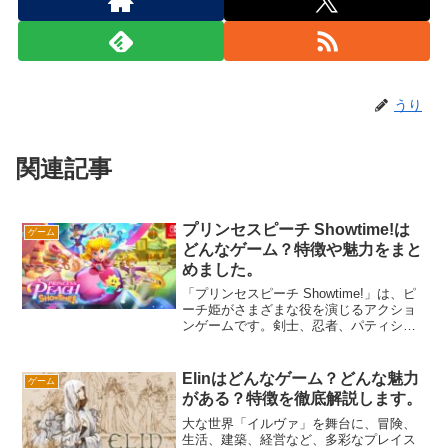
うり
関連記事
プリンセスピーチ Showtime!は
ゲーム
どんなゲーム？特徴や魅力をまと
めました。
「プリンセスピーチ Showtime!」は、ピ
ーチ姫がさまざまな役を演じるアクショ
ンゲームです。剣士、忍者、パティシエ
など、ピーチ姫が演じる10種類の役柄に
応じて、アクションやゲームプレイスタ
イルが変わります。ゲームの舞台は劇場
Elinはどんなゲーム？どんな魅力
ゲーム
で、演劇の進行に合わせてステージをク
がある？特徴を徹底解説します。
リアしていく形になります。ピーチ姫の
表情や衣装も魅力的で、ファンにはたま
大な世界「イルヴァ」を舞台に、冒険、
らない要素が盛りだくさんです。
生活、建築、経営など、多彩なプレイス