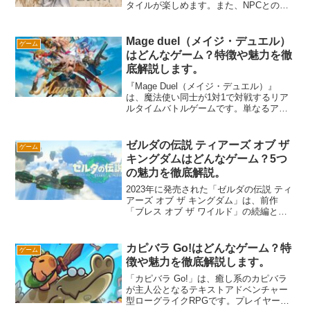
タイルが楽しめます。また、NPCとの交
流や独自のストーリーを紡ぐ自由さが特
徴です。丁寧なチュートリアルや直感的
なUIも備え、初心者から熟練プレイヤー
Mage duel（メイジ・デュエル）
ゲーム
まで満足できる内容です。
はどんなゲーム？特徴や魅力を徹
底解説します。
『Mage Duel（メイジ・デュエル）』
は、魔法使い同士が1対1で対戦するリア
ルタイムバトルゲームです。単なるアク
ションではなく、スキルと戦略が試され
る奥深いゲーム性が特徴。多彩な魔法を
駆使し、自分だけの戦術を構築できるカ
ゼルダの伝説 ティアーズ オブ ザ
ゲーム
スタマイズ性や、競技性の高いオンライ
キングダムはどんなゲーム？5つ
ン対戦も魅力の一つ。美麗なグラフィッ
の魅力を徹底解説。
クと世界観に没入しながら、最強のメイ
ジを目指しましょう！
2023年に発売された「ゼルダの伝説 ティ
アーズ オブ ザ キングダム」は、前作
「ブレス オブ ザ ワイルド」の続編とし
て広大な大地、空、地底の冒険を楽しめ
るアクションアドベンチャーゲームで
す。リンクの新たな能力「ウルトラハン
カピバラ Go!はどんなゲーム？特
ゲーム
ド」と「スクラビルド」により、自由度
徴や魅力を徹底解説します。
の高いクラフト要素や多様な謎解きが可
能に。ストーリーも発展し、仲間との絆
「カピバラ Go!」は、癒し系のカピバラ
や長く遊べる要素が満載です。
が主人公となるテキストアドベンチャー
型ローグライクRPGです。プレイヤーは