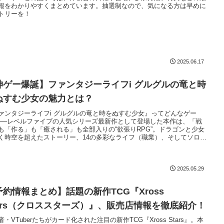
報をわかりやすくまとめています。抽選制なので、気になる方は早めに
トリーを！
2025.06.17
神ゲー爆誕】ファンタジーライフi グルグルの竜と時
ぬすむ少女の魅力とは？
ァンタジーライフi グルグルの竜と時をぬすむ少女』ってどんなゲー
──レベルファイブの人気シリーズ最新作として登場した本作は、「戦
も「作る」も「癒される」も全部入りの“欲張りRPG”。ドラゴンと少女
く時空を超えたストーリー、14の多彩なライフ（職業）、そしてソロで
ルチでも楽しめるプレイスタイル。この記事では、その魅力をたっぷり
介します！
2025.05.29
予約情報まとめ】話題の新作TCG『Xross
tars（クロススターズ）』、販売店情報を徹底紹介！
者・VTuberたちがカード化された注目の新作TCG『Xross Stars』。本