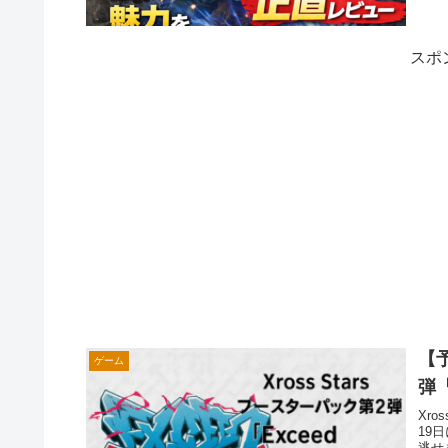
スポ
【予
ゲーム
弾『
Xro
19
逃せ