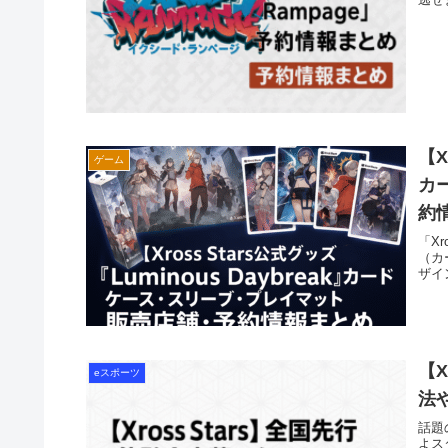
【X
ゲーム
カ
約
「Xr
（カ
ザイ
【X
eスポーツ
法
話題
よス