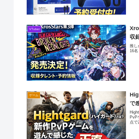
Xr
VTuber
収
推しが
16
Hi
ゲーム
で
Hi
Pv
点で