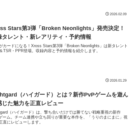
2026.02.09
oss Stars第3弾「Broken Neonlights」発売決定！
録タレント・新レアリティ・予約情報
カードになる！Xross Stars第3弾「Broken Neonlights」は新タレント
名＆TSR・PPR登場。収録内容と予約情報を紹介します。
2026.01.29
ghtgard（ハイガード）とは？新作PvPゲームを遊ん
感じた魅力を正直レビュー
ghtgard（ハイガード）は、撃ち合いだけでは勝てない戦略重視の新作
Pゲーム。チーム連携や立ち回りが重要な本作を、「うりのまにまに」視
正直にレビューします。