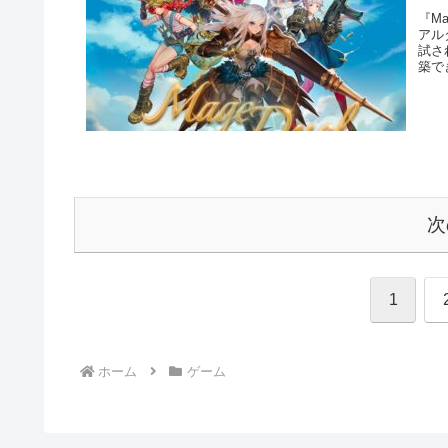
『M
アル
試さ
築で
麗な
う！
次
1
ホーム
ゲーム