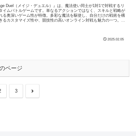
age Duel（メイジ・デュエル）』は、魔法使い同士が1対1で対戦するリ
タイムバトルゲームです。単なるアクションではなく、スキルと戦略が
れる奥深いゲーム性が特徴。多彩な魔法を駆使し、自分だけの戦術を構
きるカスタマイズ性や、競技性の高いオンライン対戦も魅力の一つ。美
グラフィックと世界観に没入しながら、最強のメイジを目指しましょ
2025.02.05
のページ
次
2
3
へ