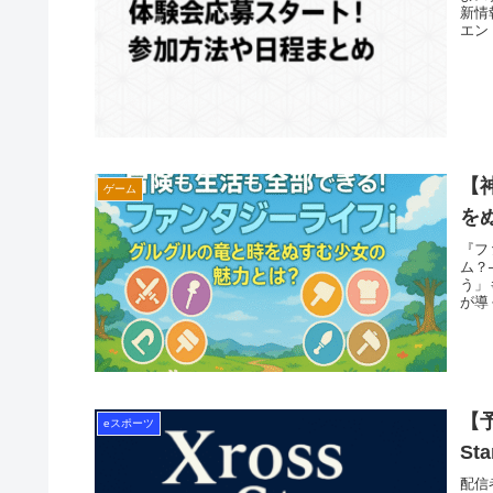
新情
エン
【
ゲーム
を
『フ
ム？
う」
が導
もマ
ご紹
【
eスポーツ
S
配信