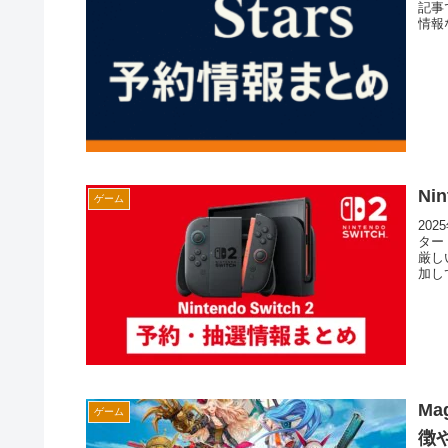
記事
情報
Ni
ゲーム
202
ター
厳し
加し
M
ゲーム
徴