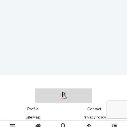
Profile
Contact
SiteMap
PrivacyPolicy
© 2023-2026 うりのまにまに.