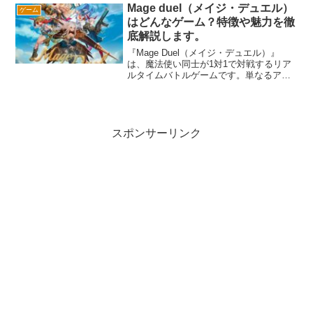
入したい方はチェック！
Mage duel（メイジ・デュエル）
ゲーム
はどんなゲーム？特徴や魅力を徹
底解説します。
『Mage Duel（メイジ・デュエル）』
は、魔法使い同士が1対1で対戦するリア
ルタイムバトルゲームです。単なるアク
ションではなく、スキルと戦略が試され
る奥深いゲーム性が特徴。多彩な魔法を
駆使し、自分だけの戦術を構築できるカ
スタマイズ性や、競技性の高いオンライ
ン対戦も魅力の一つ。美麗なグラフィッ
スポンサーリンク
クと世界観に没入しながら、最強のメイ
ジを目指しましょう！