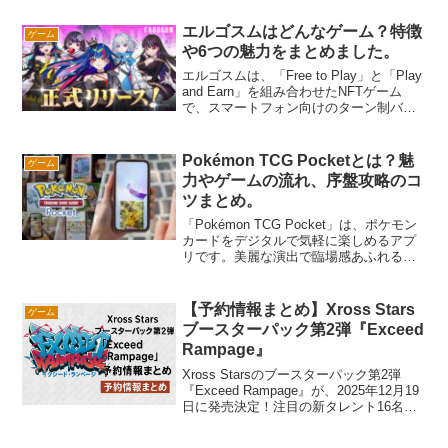
者から上級者まで楽しめるゲームとなっ
ています。本記事では、ゲームの特徴や
エルゴスムはどんなゲーム？特徴
ゲーム
序盤攻略のコツを詳しく解説！効率的に
や6つの魅力をまとめました。
進めるためのポイントを押さえて、メメ
ントモリの世界を存分に楽しみましょ
エルゴスムは、「Free to Play」と「Play
う！
and Earn」を組み合わせたNFTゲーム
で、スマートフォン向けのターン制バト
ルRPGです。魅力的なキャラクター、漫
画形式のストーリー展開、そしてNFTや
ウォレット不要で誰でも手軽に始められ
Pokémon TCG Pocketとは？魅
ゲーム
るのが特徴です。豪華声優陣と深みのあ
力やゲームの流れ、序盤攻略のコ
るゲーム性が加わり、初心者からベテラ
ツまとめ。
ンゲーマーまで楽しめる作品に仕上がっ
ています。
「Pokémon TCG Pocket」は、ポケモン
カードをデジタルで気軽に楽しめるアプ
リです。美麗な演出で臨場感あふれるカ
ード開封や、奥深い戦略が求められる
PvPバトルが特徴。初心者でも安心のチ
ュートリアルや、毎日無料で拡張パック
【予約情報まとめ】Xross Stars
ゲーム
を開けられる仕組みが魅力です。さら
ブースターパック第2弾『Exceed
に、他プレイヤーのカードをゲットでき
Rampage』
る「ゲットチャレンジ」で、お気に入り
のカードを効率よくコレクションできま
Xross Starsのブースターパック第2弾
す。序盤ではミッションのクリアと時間
『Exceed Rampage』が、2025年12月19
短縮アイテムの活用が攻略の鍵。カード
日に発売決定！注目の新タレント16名が
収集とバトルの両方を楽しみながら、自
登場し、限定スリーブ特典も見逃せませ
分だけのデッキを作りましょう！
ん。予約情報をまとめてありますので購