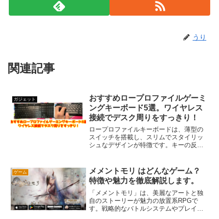
うり
関連記事
おすすめロープロファイルゲーミ
ガジェット
ングキーボード5選。ワイヤレス
接続でデスク周りをすっきり！
ロープロファイルキーボードは、薄型の
スイッチを搭載し、スリムでスタイリッ
シュなデザインが特徴です。キーの反応
速度が速く、キーの戻りもスムーズであ
るため、FPSゲームなど反応が重要なシ
ーンで活躍します。ただし、一般的なメ
メメントモリ はどんなゲーム？
ゲーム
カニカルキーボードと比較すると、打鍵
特徴や魅力を徹底解説します。
感が物足りないと感じることも。また、
選べるモデルが少ないのが現状です。今
「メメントモリ」は、美麗なアートと独
回は、ワイヤレス接続対応のおすすめロ
自のストーリーが魅力の放置系RPGで
ープロファイルゲーミングキーボードを
す。戦略的なバトルシステムやプレイヤ
厳選して紹介します。
ー同士の交流要素も充実しており、初心